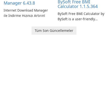
BySoft Free BMI
Manager 6.43.8
Calculator 1.1.5.364
Internet Download Manager
BySoft Free BMI Calculator by
ile İndirme Hızınızı Artırın!
BySoft is a user-friendly
software application
designed to help you
Tüm Son Güncellemeler
calculate your Body Mass
Index quickly and accurately.