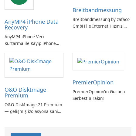
vazgeçilmez bir araç.
Breitbandmessung
Breitbandmessung by zafaco
AnyMP4 iPhone Data
GmbH ile İnternet Hızınızı
Recovery
Kontrol Edin!
AnyMP4 iPhone Veri
Kurtarma ile Kayıp iPhone
Verilerini Kolayca Kurtarın
PremierOpinion
O&O DiskImage
PremierOpinion'ın Gücünü
Premium
Serbest Bırakın!
O&O DiskImage 21 Premium
— gelişmiş izolasyona sahip
güçlü, Alman yapımı tam
sistem yedekleme