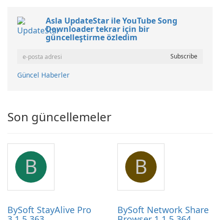
Asla UpdateStar ile YouTube Song
Downloader tekrar için bir
güncelleştirme özledim
Güncel Haberler
Son güncellemeler
B
B
BySoft StayAlive Pro
BySoft Network Share
3.1.5.363
Browser 1.1.5.364