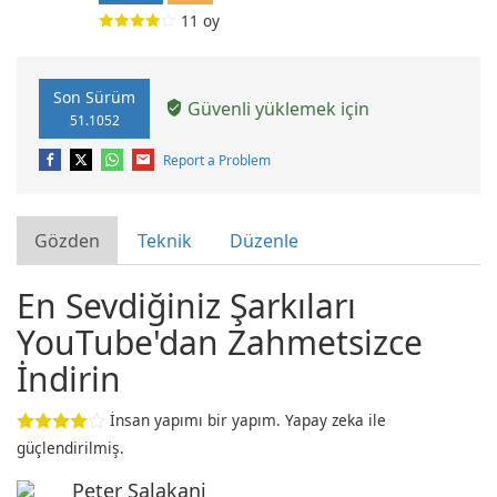
11
oy
Son Sürüm
Güvenli yüklemek için
51.1052
Report a Problem
Gözden
Teknik
Düzenle
En Sevdiğiniz Şarkıları
YouTube'dan Zahmetsizce
İndirin
İnsan yapımı bir yapım. Yapay zeka ile
güçlendirilmiş.
Peter Salakani