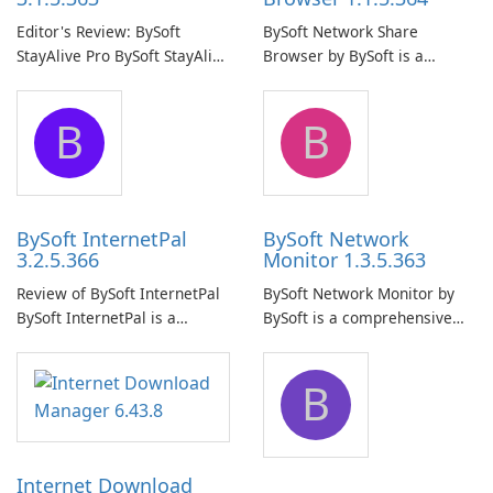
Editor's Review: BySoft
BySoft Network Share
StayAlive Pro BySoft StayAlive
Browser by BySoft is a
Pro is a reliable software
comprehensive software
application designed to
application that allows users
B
B
ensure the continuous and
to easily browse and manage
uninterrupted operation of
shared folders on their
your computer system.
network.
BySoft InternetPal
BySoft Network
3.2.5.366
Monitor 1.3.5.363
Review of BySoft InternetPal
BySoft Network Monitor by
BySoft InternetPal is a
BySoft is a comprehensive
comprehensive software
network monitoring software
application designed to
designed to help businesses
B
monitor your internet
effectively manage their
connection and provide real-
network infrastructure.
time insights into its
performance.
Internet Download