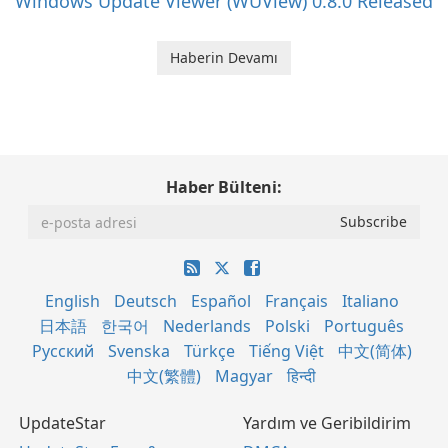
Windows Update Viewer (WUView) 0.8.0 Released
Haberin Devamı
Haber Bülteni:
English
Deutsch
Español
Français
Italiano
日本語
한국어
Nederlands
Polski
Português
Русский
Svenska
Türkçe
Tiếng Việt
中文(简体)
中文(繁體)
Magyar
हिन्दी
UpdateStar
Yardım ve Geribildirim