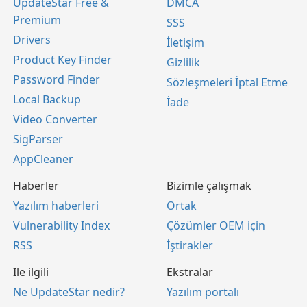
UpdateStar Free &
DMCA
Premium
SSS
Drivers
İletişim
Product Key Finder
Gizlilik
Password Finder
Sözleşmeleri İptal Etme
Local Backup
İade
Video Converter
SigParser
AppCleaner
Haberler
Bizimle çalışmak
Yazılım haberleri
Ortak
Vulnerability Index
Çözümler OEM için
RSS
İştirakler
Ile ilgili
Ekstralar
Ne UpdateStar nedir?
Yazılım portalı