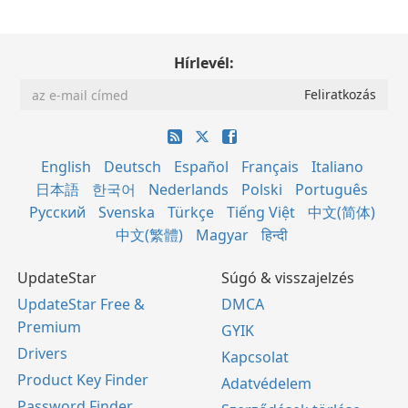
Hírlevél:
English
Deutsch
Español
Français
Italiano
日本語
한국어
Nederlands
Polski
Português
Русский
Svenska
Türkçe
Tiếng Việt
中文(简体)
中文(繁體)
Magyar
हिन्दी
UpdateStar
Súgó & visszajelzés
UpdateStar Free &
DMCA
Premium
GYIK
Drivers
Kapcsolat
Product Key Finder
Adatvédelem
Password Finder