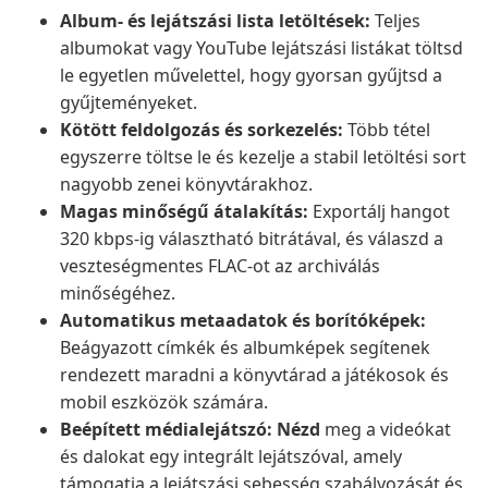
Album- és lejátszási lista letöltések:
Teljes
albumokat vagy YouTube lejátszási listákat töltsd
le egyetlen művelettel, hogy gyorsan gyűjtsd a
gyűjteményeket.
Kötött feldolgozás és sorkezelés:
Több tétel
egyszerre töltse le és kezelje a stabil letöltési sort
nagyobb zenei könyvtárakhoz.
Magas minőségű átalakítás:
Exportálj hangot
320 kbps-ig választható bitrátával, és válaszd a
veszteségmentes FLAC-ot az archiválás
minőségéhez.
Automatikus metaadatok és borítóképek:
Beágyazott címkék és albumképek segítenek
rendezett maradni a könyvtárad a játékosok és
mobil eszközök számára.
Beépített médialejátszó: Nézd
meg a videókat
és dalokat egy integrált lejátszóval, amely
támogatja a lejátszási sebesség szabályozását és