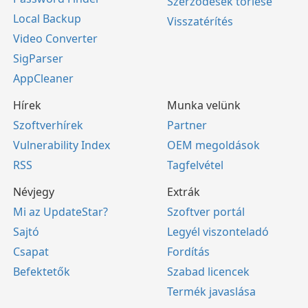
Szerződések törlése
Local Backup
Visszatérítés
Video Converter
SigParser
AppCleaner
Hírek
Munka velünk
Szoftverhírek
Partner
Vulnerability Index
OEM megoldások
RSS
Tagfelvétel
Névjegy
Extrák
Mi az UpdateStar?
Szoftver portál
Sajtó
Legyél viszonteladó
Csapat
Fordítás
Befektetők
Szabad licencek
Termék javaslása