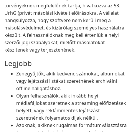
törvényeknek megfelelőnek tartja, hivatkozva az 53.
UrhG (privát másolási kivétel) előírásokra. A vállalat
hangsúlyozza, hogy szoftvere nem kerüli meg a
másolásvédelmet, és kizárólag személyes használatra
készült. A felhasználóknak meg kell érteniük a helyi
szerzői jogi szabályokat, mielőtt másolatokat
készítenek vagy terjesztenének.
Legjobb
Zenegyűjtők, akik kedvenc számokat, albumokat
vagy lejátszási listákat szeretnének archiválni
offline hallgatáshoz.
Olyan felhasználók, akik inkább helyi
médiafájlokat szeretnek a streaming előfizetések
helyett, vagy reklámmentes lejátszást
szeretnének folyamatos díjak nélkül.
Azoknak, akiknek rugalmas formátumválasztásra