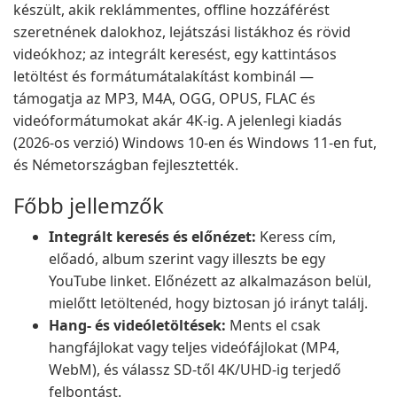
készült, akik reklámmentes, offline hozzáférést
szeretnének dalokhoz, lejátszási listákhoz és rövid
videókhoz; az integrált keresést, egy kattintásos
letöltést és formátumátalakítást kombinál —
támogatja az MP3, M4A, OGG, OPUS, FLAC és
videóformátumokat akár 4K-ig. A jelenlegi kiadás
(2026-os verzió) Windows 10-en és Windows 11-en fut,
és Németországban fejlesztették.
Főbb jellemzők
Integrált keresés és előnézet:
Keress cím,
előadó, album szerint vagy illeszts be egy
YouTube linket. Előnézett az alkalmazáson belül,
mielőtt letöltenéd, hogy biztosan jó irányt találj.
Hang- és videóletöltések:
Ments el csak
hangfájlokat vagy teljes videófájlokat (MP4,
WebM), és válassz SD-től 4K/UHD-ig terjedő
felbontást.