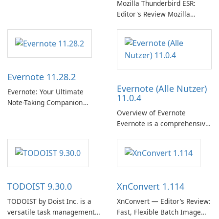
Mozilla Thunderbird ESR:
Editor's Review Mozilla
Thunderbird ESR (Extended
Support Release) is the long-
term support channel of the
Thunderbird desktop email
client designed for
Evernote 11.28.2
organizations and users who
Evernote (Alle Nutzer)
need predictable …
Evernote: Your Ultimate
11.0.4
Note-Taking Companion
Overview of Evernote
Evernote, developed by
Evernote is a comprehensive
EverNote Corp., is a versatile
note-taking and organization
note-taking application that
software designed to help
helps users capture ideas,
users capture, organize, and
organize to-do lists, and keep
access information across
track of important
multiple devices.
information.
TODOIST 9.30.0
XnConvert 1.114
TODOIST by Doist Inc. is a
XnConvert — Editor’s Review:
versatile task management
Fast, Flexible Batch Image