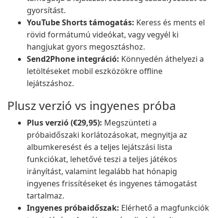
gyorsítást.
YouTube Shorts támogatás:
Keress és ments el
rövid formátumú videókat, vagy vegyél ki
hangjukat gyors megosztáshoz.
Send2Phone integráció:
Könnyedén áthelyezi a
letöltéseket mobil eszközökre offline
lejátszáshoz.
Plusz verzió vs ingyenes próba
Plus verzió (€29,95):
Megszünteti a
próbaidőszaki korlátozásokat, megnyitja az
albumkeresést és a teljes lejátszási lista
funkciókat, lehetővé teszi a teljes játékos
irányítást, valamint legalább hat hónapig
ingyenes frissítéseket és ingyenes támogatást
tartalmaz.
Ingyenes próbaidőszak:
Elérhető a magfunkciók