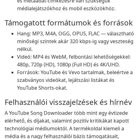
és metaadat-címkézésre van szükségük
médialejátszókhoz és mobil eszközökhöz.
Támogatott formátumok és források
Hang: MP3, M4A, OGG, OPUS, FLAC — választható
minőségi szintek akár 320 kbps-ig vagy veszteség
nélkül.
Videó: MP4 és WebM, felbontási lehetőségekkel:
480p, 720p (HD), 1080p (Full HD) és 4K/UHD.
Források: YouTube és Vevo tartalmak, beleértve a
szabványos videókat, lejátszási listákat és
YouTube Shorts-okat.
Felhasználói visszajelzések és hírnév
A YouTube Song Downloader több mint egy évtizede
elérhető, és díjakat, valamint pozitív kritikákat kapott
technológiai médiumoktól. A termékoldal kiemeli a
média és a nagy felhasználói bázis támogatásait,