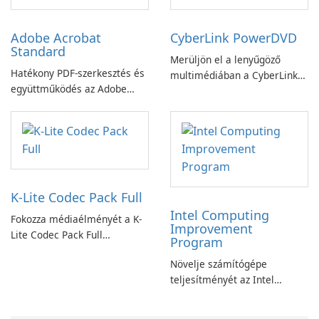
Adobe Acrobat
CyberLink PowerDVD
Standard
Merüljön el a lenyűgöző
Hatékony PDF-szerkesztés és
multimédiában a CyberLink
együttműködés az Adobe
PowerDVD-vel
Acrobat Standard
alkalmazással.
K-Lite Codec Pack Full
Intel Computing
Fokozza médiaélményét a K-
Improvement
Lite Codec Pack Full
Program
segítségével!
Növelje számítógépe
teljesítményét az Intel
számítástechnika-fejlesztési
programjával