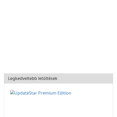
Legkedveltebb letöltések