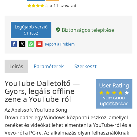
a
11
szavazat
Legújabb verzió
Biztonságos telepítése
51.1052
Report a Problem
Leírás
Paraméterek
Szerkeszt
YouTube Dalletöltő —
User Rating
Gyors, legális offline
zene a YouTube-ról
VERY GOOD
Az Abelssoft YouTube Song
Downloader egy Windows-központú eszköz, amellyel
zenéket és videókat lehet elmenteni a YouTube-ról és a
Vevo-ról a PC-re. Az alkalmazás olyan felhasználóknak