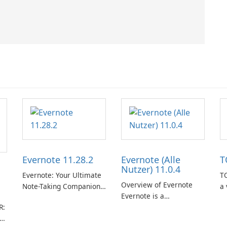
Evernote 11.28.2
Evernote (Alle
T
Nutzer) 11.0.4
Evernote: Your Ultimate
TO
Overview of Evernote
Note-Taking Companion
a 
Evernote is a
Evernote, developed by
m
R:
comprehensive note-
EverNote Corp., is a
de
taking and organization
versatile note-taking
in