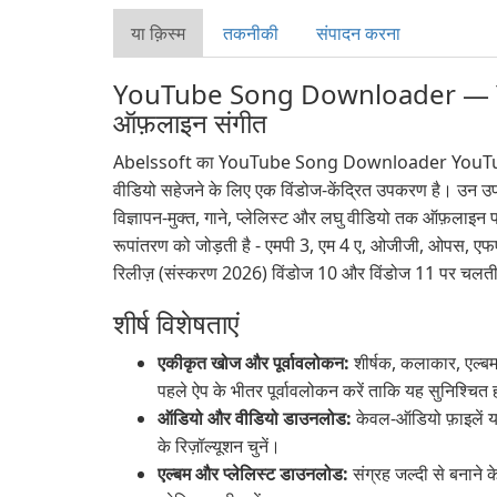
या क़िस्‍म
तकनीकी
संपादन करना
YouTube Song Downloader — You
ऑफ़लाइन संगीत
Abelssoft का YouTube Song Downloader YouTube
वीडियो सहेजने के लिए एक विंडोज-केंद्रित उपकरण है। उन उप
विज्ञापन-मुक्त, गाने, प्लेलिस्ट और लघु वीडियो तक ऑफ़लाइन
रूपांतरण को जोड़ती है - एमपी 3, एम 4 ए, ओजीजी, ओपस, एफए
रिलीज़ (संस्करण 2026) विंडोज 10 और विंडोज 11 पर चलती ह
शीर्ष विशेषताएं
एकीकृत खोज और पूर्वावलोकन:
शीर्षक, कलाकार, एल्बम
पहले ऐप के भीतर पूर्वावलोकन करें ताकि यह सुनिश्चि
ऑडियो और वीडियो डाउनलोड:
केवल-ऑडियो फ़ाइलें 
के रिज़ॉल्यूशन चुनें।
एल्बम और प्लेलिस्ट डाउनलोड:
संग्रह जल्दी से बनाने 