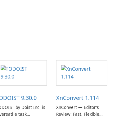
ODOIST 9.30.0
XnConvert 1.114
DOIST by Doist Inc. is
XnConvert — Editor’s
versatile task
Review: Fast, Flexible
anagement tool
Batch Image Converter
signed to help
for Windows, macOS and
dividuals and teams
Linux XnConvert is a