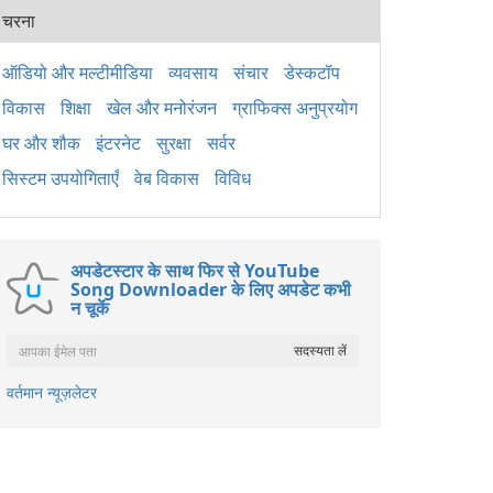
पैके
चरना
2015
अनुप्
लिए 
ऑडियो और मल्टीमीडिया
व्यवसाय
संचार
डेस्कटॉप
है। य
विकास
शिक्षा
खेल और मनोरंजन
ग्राफिक्स अनुप्रयोग
Wind
ठीक 
घर और शौक
इंटरनेट
सुरक्षा
सर्वर
सिस्टम उपयोगिताएँ
वेब विकास
विविध
अपडेटस्टार के साथ फिर से YouTube
Song Downloader के लिए अपडेट कभी
न चूकें
वर्तमान न्यूज़लेटर