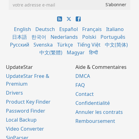
English
Deutsch
Español
Français
Italiano
日本語
한국어
Nederlands
Polski
Português
Русский
Svenska
Türkçe
Tiếng Việt
中文(简体)
中文(繁體)
Magyar
हिन्दी
UpdateStar
Aide & Commentaires
UpdateStar Free &
DMCA
Premium
FAQ
Drivers
Contact
Product Key Finder
Confidentialité
Password Finder
Annuler les contrats
Local Backup
Remboursement
Video Converter
SigParser