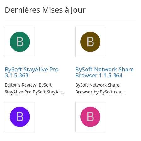
Dernières Mises à Jour
B
B
BySoft StayAlive Pro
BySoft Network Share
3.1.5.363
Browser 1.1.5.364
Editor's Review: BySoft
BySoft Network Share
StayAlive Pro BySoft StayAlive
Browser by BySoft is a
Pro is a reliable software
comprehensive software
application designed to
application that allows users
B
B
ensure the continuous and
to easily browse and manage
uninterrupted operation of
shared folders on their
your computer system.
network.