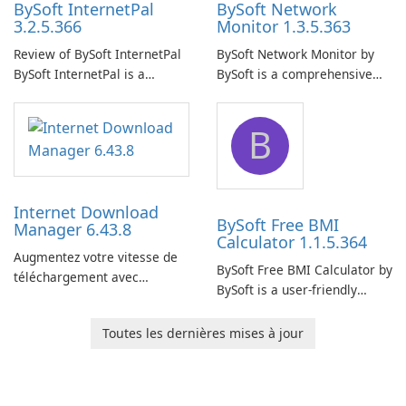
BySoft InternetPal
BySoft Network
3.2.5.366
Monitor 1.3.5.363
Review of BySoft InternetPal
BySoft Network Monitor by
BySoft InternetPal is a
BySoft is a comprehensive
comprehensive software
network monitoring software
application designed to
designed to help businesses
B
monitor your internet
effectively manage their
connection and provide real-
network infrastructure.
time insights into its
performance.
Internet Download
BySoft Free BMI
Manager 6.43.8
Calculator 1.1.5.364
Augmentez votre vitesse de
BySoft Free BMI Calculator by
téléchargement avec
BySoft is a user-friendly
Internet Download Manager !
software application
designed to help you
Toutes les dernières mises à jour
calculate your Body Mass
Index quickly and accurately.