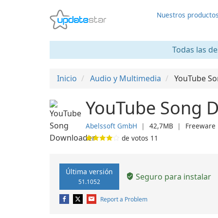
Nuestros producto
Todas las de
Inicio
Audio y Multimedia
YouTube So
YouTube Song D
Abelssoft GmbH
❘
42,7MB
❘
Freeware
de votos
11
Última versión
Seguro para instalar
51.1052
Report a Problem