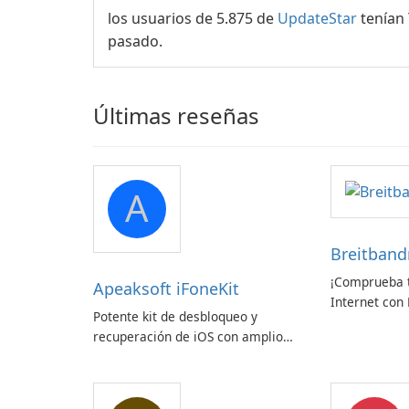
los usuarios de 5.875 de
UpdateStar
tenían
pasado.
Últimas reseñas
A
Breitban
¡Comprueba t
Apeaksoft iFoneKit
Internet con
Potente kit de desbloqueo y
zafaco GmbH
recuperación de iOS con amplio
soporte para dispositivos