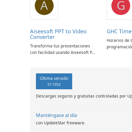
A
G
Aiseesoft PPT to Video
GHC Time
Converter
Horarios de 
Transforma tus presentaciones
programación
con facilidad usando Aiseesoft PPT
a Convertidor de Vídeo
Última versión
51.1052
Descargas seguros y gratuitas controladas por U
Manténgase al día
con UpdateStar freeware.