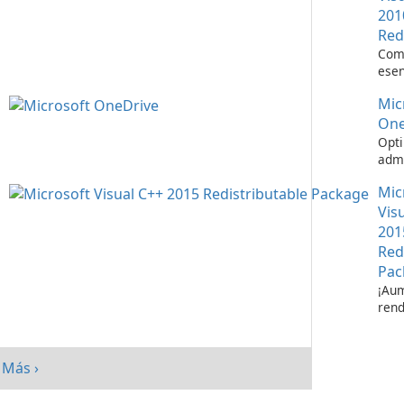
201
Red
Com
esen
ejec
Mic
apli
Visu
One
Opti
admi
de a
Mic
Micr
One
Vis
201
Red
Pac
¡Aum
rend
su s
paq
redi
Más ›
Micr
C++ 