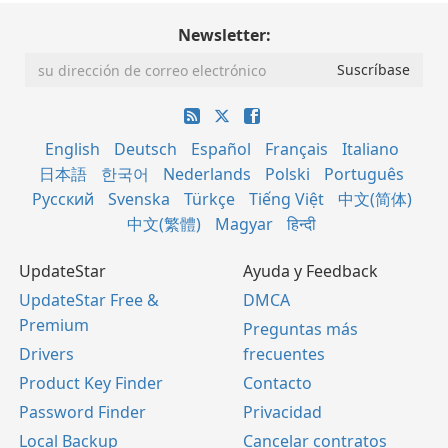
Newsletter:
English
Deutsch
Español
Français
Italiano
日本語
한국어
Nederlands
Polski
Português
Русский
Svenska
Türkçe
Tiếng Việt
中文(简体)
中文(繁體)
Magyar
हिन्दी
UpdateStar
Ayuda y Feedback
UpdateStar Free &
DMCA
Premium
Preguntas más
Drivers
frecuentes
Product Key Finder
Contacto
Password Finder
Privacidad
Local Backup
Cancelar contratos